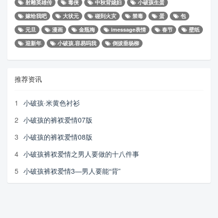
射雕英雄传
毒侠
中秋背媳妇
小破孩生蛋
嫁给我吧
大状元
碰到火灾
禁毒
蛋
包
元旦
漫画
金瓶梅
imessage表情
春节
壁纸
迎新年
小破孩.容易吗我
倒拔垂杨柳
推荐资讯
1
小破孩·米黄色衬衫
2
小破孩的裤衩爱情07版
3
小破孩的裤衩爱情08版
4
小破孩裤衩爱情之男人要做的十八件事
5
小破孩裤衩爱情3—男人要能“背”