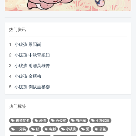
热门资讯
1
小破孩·景阳岗
2
小破孩·中秋背媳妇
3
小破孩·射雕英雄传
4
小破孩·金瓶梅
5
小破孩·倒拔垂杨柳
热门标签
裤衩贺卡
爱情
办公室
有内涵
七种武器
一分笑
贴
电影
小破孩
爱
公益