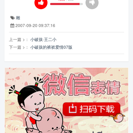
雕
2007-09-20 09:37:16
上一篇 >：
小破孩·王二小
下一篇 >：
小破孩的裤衩爱情07版