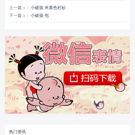
上一篇 >：
小破孩·米黄色衬衫
下一篇 >：
小破孩·包
热门资讯