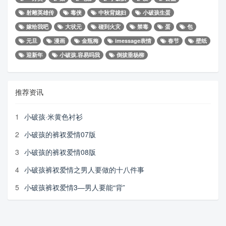
射雕英雄传
毒侠
中秋背媳妇
小破孩生蛋
嫁给我吧
大状元
碰到火灾
禁毒
蛋
包
元旦
漫画
金瓶梅
imessage表情
春节
壁纸
迎新年
小破孩.容易吗我
倒拔垂杨柳
推荐资讯
1
小破孩·米黄色衬衫
2
小破孩的裤衩爱情07版
3
小破孩的裤衩爱情08版
4
小破孩裤衩爱情之男人要做的十八件事
5
小破孩裤衩爱情3—男人要能“背”