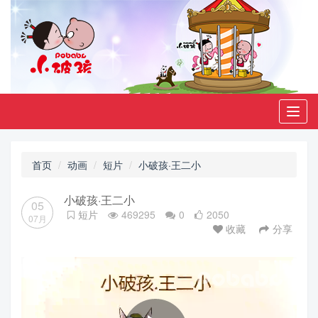
Toggl
navig
首页
动画
短片
小破孩·王二小
小破孩·王二小
05
短片
469295
0
2050
07月
收藏
分享