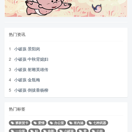
热门资讯
1
小破孩·景阳岗
2
小破孩·中秋背媳妇
3
小破孩·射雕英雄传
4
小破孩·金瓶梅
5
小破孩·倒拔垂杨柳
热门标签
裤衩贺卡
爱情
办公室
有内涵
七种武器
一分笑
贴
电影
小破孩
爱
公益