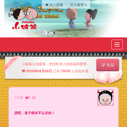
加入收藏
官方微博
Toggl
navig
小破孩心动爱墙，把您给亲人的祝福和爱情的许愿尽情的写在上面吧！
祝福
释放刷新
2026年08月09日
已有
79530
人在此许愿
1天前
0
滚吧，老子根本不认识你！