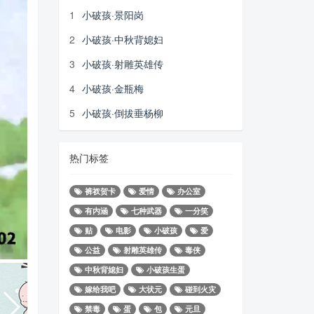
1
小破孩·景阳岗
2
小破孩·中秋背媳妇
3
小破孩·射雕英雄传
4
小破孩·金瓶梅
5
小破孩·倒拔垂杨柳
热门标签
裤衩贺卡
爱情
办公室
有内涵
七种武器
一分笑
贴
电影
小破孩
爱
公益
射雕英雄传
毒侠
中秋背媳妇
小破孩生蛋
嫁给我吧
大状元
碰到火灾
禁毒
蛋
包
元旦