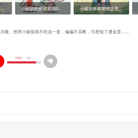
小破孩的裤衩爱情07版
小破孩的裤衩爱情08版
小破孩裤衩爱情之男人要做的十八件事
意兴隆。然而小破孩就不吃这一套，偏偏不买帐，可惹恼了潘金莲……
1091
:
186