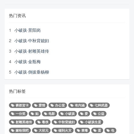
热门资讯
1
小破孩·景阳岗
2
小破孩·中秋背媳妇
3
小破孩·射雕英雄传
4
小破孩·金瓶梅
5
小破孩·倒拔垂杨柳
热门标签
裤衩贺卡
爱情
办公室
有内涵
七种武器
一分笑
贴
电影
小破孩
爱
公益
射雕英雄传
毒侠
中秋背媳妇
小破孩生蛋
嫁给我吧
大状元
碰到火灾
禁毒
蛋
包