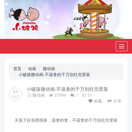
Toggl
navig
首页
动画
微动画
小破孩微动画-不该拿的千万别往兜里装
小破孩微动画-不该拿的千万别往兜里装
24
微动画
27994
1
51
10月
收藏
分享
天底下好东西很多，该拿的拿，不该拿的千万别往兜里装