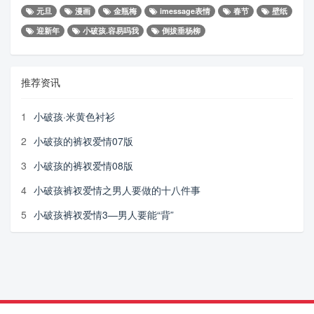
元旦
漫画
金瓶梅
imessage表情
春节
壁纸
迎新年
小破孩.容易吗我
倒拔垂杨柳
推荐资讯
1
小破孩·米黄色衬衫
2
小破孩的裤衩爱情07版
3
小破孩的裤衩爱情08版
4
小破孩裤衩爱情之男人要做的十八件事
5
小破孩裤衩爱情3—男人要能“背”