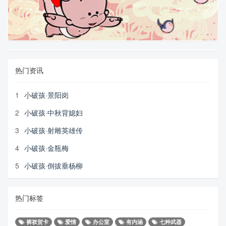
热门资讯
1
小破孩·景阳岗
2
小破孩·中秋背媳妇
3
小破孩·射雕英雄传
4
小破孩·金瓶梅
5
小破孩·倒拔垂杨柳
热门标签
裤衩贺卡
爱情
办公室
有内涵
七种武器