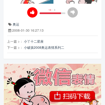
14
:
3
8奥运表情系列五
小破孩2008奥运表情全集(67图)
小破孩的裤衩爱情08版表情
奥运
2008-01-30 16:27:13
上一篇 >：
小丫十二星座
下一篇 >：
小破孩2008奥运表情系列二