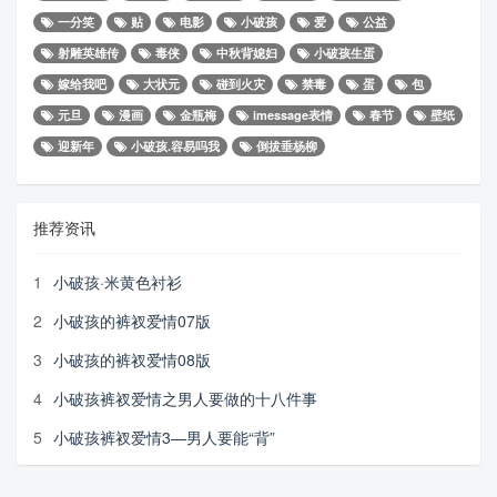
一分笑
贴
电影
小破孩
爱
公益
射雕英雄传
毒侠
中秋背媳妇
小破孩生蛋
嫁给我吧
大状元
碰到火灾
禁毒
蛋
包
元旦
漫画
金瓶梅
imessage表情
春节
壁纸
迎新年
小破孩.容易吗我
倒拔垂杨柳
推荐资讯
1
小破孩·米黄色衬衫
2
小破孩的裤衩爱情07版
3
小破孩的裤衩爱情08版
4
小破孩裤衩爱情之男人要做的十八件事
5
小破孩裤衩爱情3—男人要能“背”