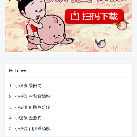
Hot news
1
小破孩·景阳岗
2
小破孩·中秋背媳妇
3
小破孩·射雕英雄传
4
小破孩·金瓶梅
5
小破孩·倒拔垂杨柳