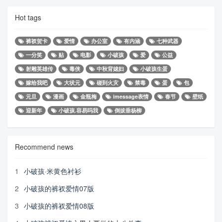
Hot tags
裤衩贺卡
爱情
办公室
有内涵
七种武器
一分笑
贴
电影
小破孩
爱
公益
射雕英雄传
毒侠
中秋背媳妇
小破孩生蛋
嫁给我吧
大状元
碰到火灾
禁毒
蛋
包
元旦
漫画
金瓶梅
imessage表情
春节
壁纸
迎新年
小破孩.容易吗我
倒拔垂杨柳
Recommend news
1
小破孩·米黄色衬衫
2
小破孩的裤衩爱情07版
3
小破孩的裤衩爱情08版