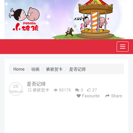
Toggl
navig
Home
动画
裤衩贺卡
是否记得
是否记得
26
裤衩贺卡
82176
0
27
06Month
Favourite
Share