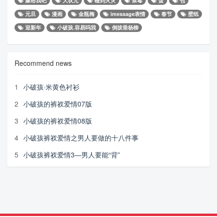
嫁给我吧
大状元
碰到火灾
禁毒
蛋
包
元旦
漫画
金瓶梅
imessage表情
春节
壁纸
迎新年
小破孩.容易吗我
倒拔垂杨柳
Recommend news
1
小破孩·米黄色衬衫
2
小破孩的裤衩爱情07版
3
小破孩的裤衩爱情08版
4
小破孩裤衩爱情之男人要做的十八件事
5
小破孩裤衩爱情3—男人要能“背”