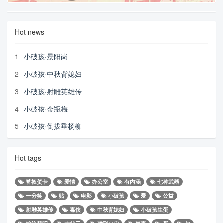
Hot news
1
小破孩·景阳岗
2
小破孩·中秋背媳妇
3
小破孩·射雕英雄传
4
小破孩·金瓶梅
5
小破孩·倒拔垂杨柳
Hot tags
裤衩贺卡
爱情
办公室
有内涵
七种武器
一分笑
贴
电影
小破孩
爱
公益
射雕英雄传
毒侠
中秋背媳妇
小破孩生蛋