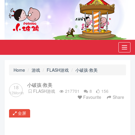
Toggl
navig
Home
游戏
FLASH游戏
小破孩·救美
小破孩·救美
18
FLASH游戏
217701
8
156
12Month
Favourite
Share
全屏