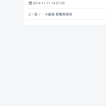
2014-11-11 14:27:43
上一篇 >：
小破孩·射雕英雄传