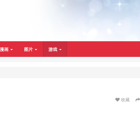
漫画
图片
游戏
收藏